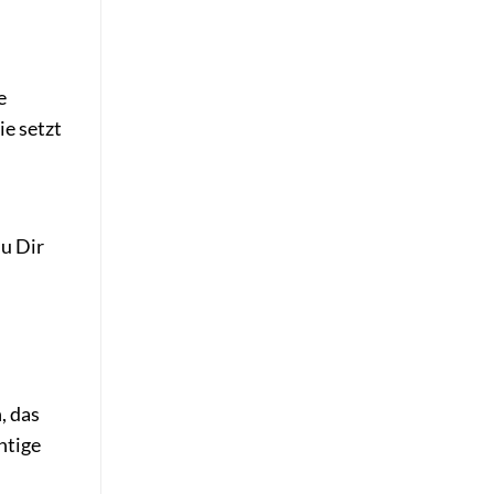
e
ie setzt
u Dir
, das
htige