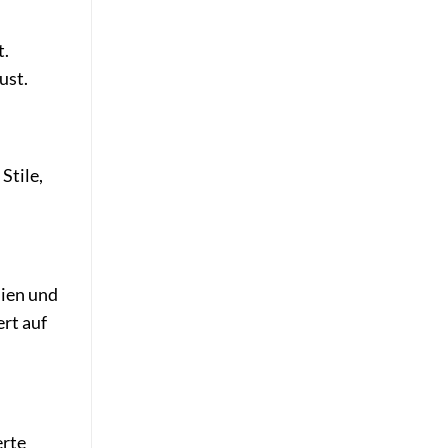
t.
ust.
Stile,
lien und
rt auf
erte