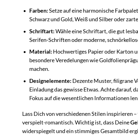
Farben:
Setze auf eine harmonische Farbpalett
Schwarz und Gold, Weiß und Silber oder zarte
Schriftart:
Wähle eine Schriftart, die gut lesba
Serifen-Schriften oder moderne, schnörkellose
Material:
Hochwertiges Papier oder Karton un
besondere Veredelungen wie Goldfolienprägu
machen.
Designelemente:
Dezente Muster, filigrane V
Einladung das gewisse Etwas. Achte darauf, d
Fokus auf die wesentlichen Informationen len
Lass Dich von verschiedenen Stilen inspirieren –
verspielt-romantisch. Wichtig ist, dass Deine
Ge
widerspiegelt und ein stimmiges Gesamtbild ergi