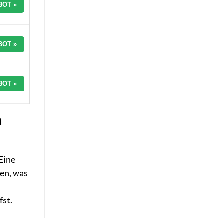
BOT »
BOT »
BOT »
m
Eine
ben, was
fst.