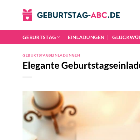
Zum
Inhalt
springen
GEBURTSTAG
EINLADUNGEN
GLÜCKWÜ
GEBURTSTAGSEINLADUNGEN
Elegante Geburtstagseinla