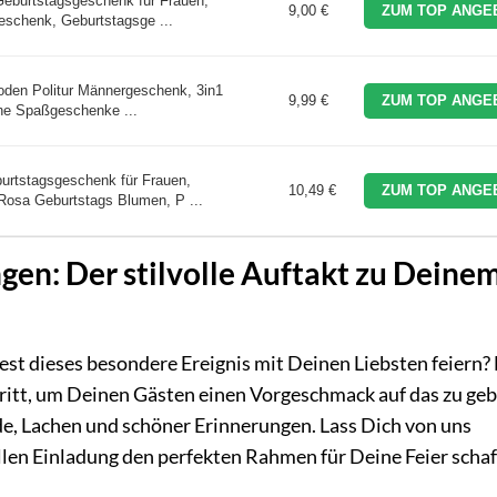
eburtstagsgeschenk für Frauen,
9,00 €
ZUM TOP ANGE
schenk, Geburtstagsge ...
oden Politur Männergeschenk, 3in1
9,99 €
ZUM TOP ANGE
ne Spaßgeschenke ...
rtstagsgeschenk für Frauen,
10,49 €
ZUM TOP ANGE
osa Geburtstags Blumen, P ...
en: Der stilvolle Auftakt zu Deine
st dieses besondere Ereignis mit Deinen Liebsten feiern? 
hritt, um Deinen Gästen einen Vorgeschmack auf das zu ge
ude, Lachen und schöner Erinnerungen. Lass Dich von uns
ollen Einladung den perfekten Rahmen für Deine Feier schaf