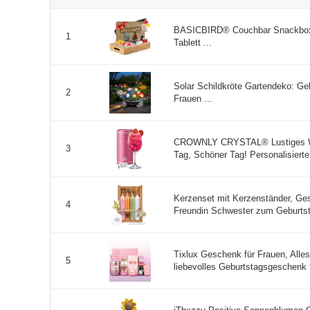
BASICBIRD® Couchbar Snackbox 
1
Tablett ...
Solar Schildkröte Gartendeko: G
2
Frauen ...
CROWNLY CRYSTAL® Lustiges Wei
3
Tag, Schöner Tag! Personalisiert
Kerzenset mit Kerzenständer, Ge
4
Freundin Schwester zum Geburtst
Tixlux Geschenk für Frauen, All
5
liebevolles Geburtstagsgeschenk f