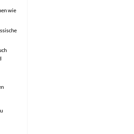
nen wie
assische
uch
d
en
zu