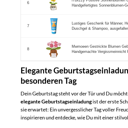
iTbxzzy Positive Sonnenblumen G
6
Handgefertigtes Sonnenblumen-Ge
Lustiges Geschenk für Männer, H
7
Duschgel & Shampoo, ausgefalle
Mwmoeen Gestrickte Blumen Gebu
8
Handgemachte Vergissmeinnicht R
Elegante Geburtstagseinladung
besonderen Tag
Dein Geburtstag steht vor der Tür und Du möchte
elegante Geburtstagseinladung
ist der erste Sc
sie erwartet: Ein unvergesslicher Tag voller Fre
inspirieren und entdecke, wie Du mit einer stilv