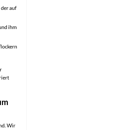
 der auf
 und ihm
flockern
r
riert
zum
nd. Wir