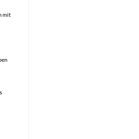
n mit
eben
s