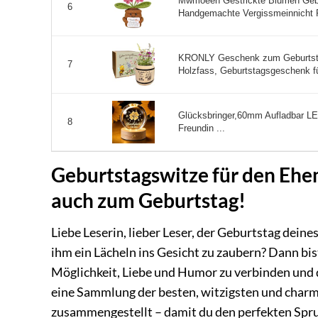
Mwmoeen Gestrickte Blumen Gebu
6
Handgemachte Vergissmeinnicht R
KRONLY Geschenk zum Geburtsta
7
Holzfass, Geburtstagsgeschenk fü
Glücksbringer,60mm Aufladbar L
8
Freundin ...
Geburtstagswitze für den Ehem
auch zum Geburtstag!
Liebe Leserin, lieber Leser, der Geburtstag dein
ihm ein Lächeln ins Gesicht zu zaubern? Dann bist
Möglichkeit, Liebe und Humor zu verbinden und
eine Sammlung der besten, witzigsten und char
zusammengestellt – damit du den perfekten Spruc