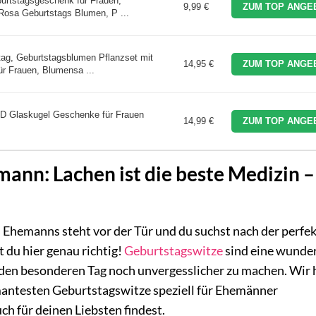
rtstagsgeschenk für Frauen,
9,99 €
ZUM TOP ANGE
osa Geburtstags Blumen, P ...
g, Geburtstagsblumen Pflanzset mit
14,95 €
ZUM TOP ANGE
r Frauen, Blumensa ...
ED Glaskugel Geschenke für Frauen
14,99 €
ZUM TOP ANGE
ann: Lachen ist die beste Medizin –
es Ehemanns steht vor der Tür und du suchst nach der perfek
 du hier genau richtig!
Geburtstagswitze
sind eine wunde
 den besonderen Tag noch unvergesslicher zu machen. Wir
mantesten Geburtstagswitze speziell für Ehemänner
h für deinen Liebsten findest.