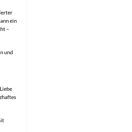
ierter
Mann ein
ht –
nn und
 Liebe
zhaftes
it