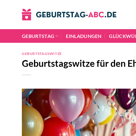
Zum
Inhalt
springen
GEBURTSTAG
EINLADUNGEN
GLÜCKWÜ
GEBURTSTAGSWITZE
Geburtstagswitze für den 