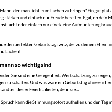
 Mann, den man liebt, zum Lachen zu bringen? Ein gut platz
g stärken und einfach nur Freude bereiten. Egal, ob dein 
lbst lacht oder einfach nur eine kleine Aufmunterung brauc
finde den perfekten Geburtstagswitz, der zu deinem Ehema
und Lachen!
mann so wichtig sind
nder. Sie sind eine Gelegenheit, Wertschätzung zu zeigen,
n zu schaffen. Und was wäre ein Geburtstag ohne ein her
andteil dieser Feierlichkeiten, denn sie…
r Spruch kann die Stimmung sofort aufhellen und den Tag m