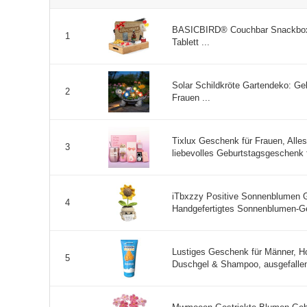
BASICBIRD® Couchbar Snackbox 
1
Tablett ...
Solar Schildkröte Gartendeko: G
2
Frauen ...
Tixlux Geschenk für Frauen, All
3
liebevolles Geburtstagsgeschenk f
iTbxzzy Positive Sonnenblumen G
4
Handgefertigtes Sonnenblumen-Ge
Lustiges Geschenk für Männer, H
5
Duschgel & Shampoo, ausgefalle