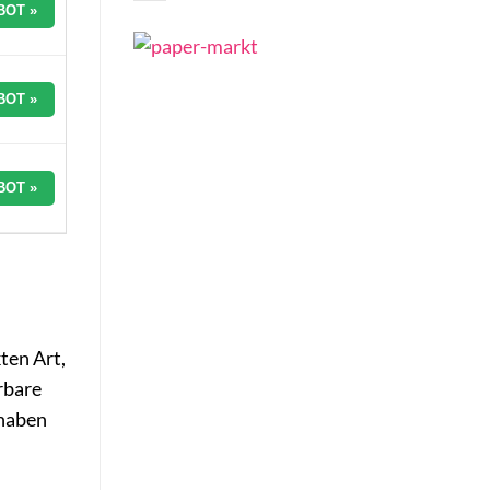
BOT »
BOT »
BOT »
ten Art,
rbare
 haben