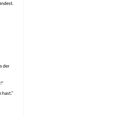
indest.
s der
!“
 hast.“