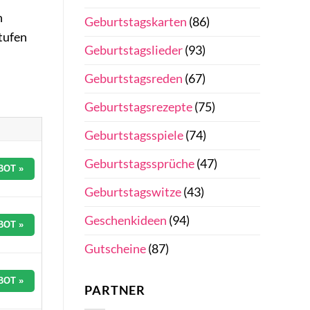
n
Geburtstagskarten
(86)
tufen
Geburtstagslieder
(93)
Geburtstagsreden
(67)
Geburtstagsrezepte
(75)
Geburtstagsspiele
(74)
Geburtstagssprüche
(47)
BOT »
Geburtstagswitze
(43)
Geschenkideen
(94)
BOT »
Gutscheine
(87)
BOT »
PARTNER