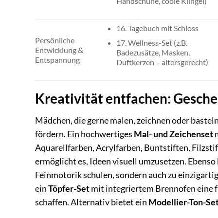
Handschuhe, coole Klingel)
16. Tagebuch mit Schloss
Persönliche
17. Wellness-Set (z.B.
Entwicklung &
Badezusätze, Masken,
Entspannung
Duftkerzen – altersgerecht)
Kreativität entfachen: Gesche
Mädchen, die gerne malen, zeichnen oder basteln,
fördern. Ein hochwertiges
Mal- und Zeichenset
m
Aquarellfarben, Acrylfarben, Buntstiften, Filzst
ermöglicht es, Ideen visuell umzusetzen. Ebenso 
Feinmotorik schulen, sondern auch zu einzigarti
ein
Töpfer-Set
mit integriertem Brennofen eine 
schaffen. Alternativ bietet ein
Modellier-Ton-Se