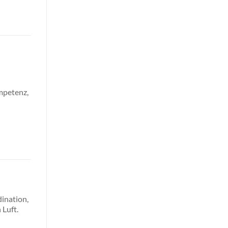
mpetenz,
dination,
 Luft.