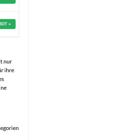
BOT »
t nur
r ihre
es
ine
tegorien