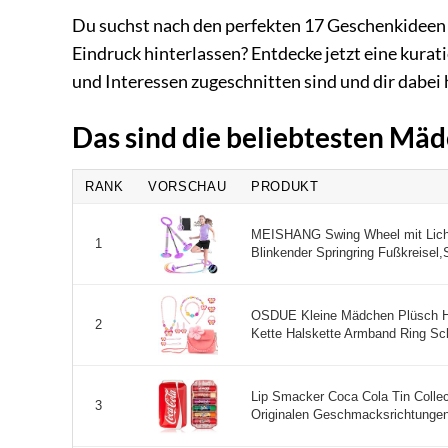
Du suchst nach den perfekten 17 Geschenkideen 
Eindruck hinterlassen? Entdecke jetzt eine kura
und Interessen zugeschnitten sind und dir dabei h
Das sind die beliebtesten Mä
RANK
VORSCHAU
PRODUKT
MEISHANG Swing Wheel mit Lichtr
1
Blinkender Springring Fußkreisel,S
OSDUE Kleine Mädchen Plüsch H
2
Kette Halskette Armband Ring Sc
Lip Smacker Coca Cola Tin Collec
3
Originalen Geschmacksrichtungen 