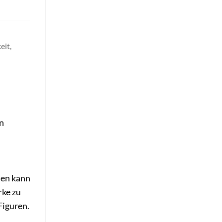
eit,
en
hen kann
rke zu
Figuren.