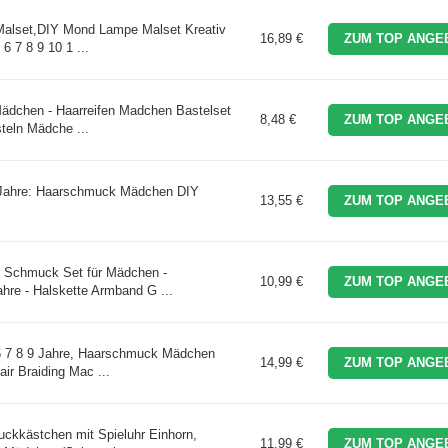
Malset,DIY Mond Lampe Malset Kreativ
16,89 €
ZUM TOP ANGE
6 7 8 9 10 1 ...
Mädchen - Haarreifen Madchen Bastelset
8,48 €
ZUM TOP ANGE
teln Mädche ...
 Jahre: Haarschmuck Mädchen DIY
13,55 €
ZUM TOP ANGE
d Schmuck Set für Mädchen -
10,99 €
ZUM TOP ANGE
re - Halskette Armband G ...
 7 8 9 Jahre, Haarschmuck Mädchen
14,99 €
ZUM TOP ANGE
ir Braiding Mac ...
kkästchen mit Spieluhr Einhorn,
11,99 €
ZUM TOP ANGE