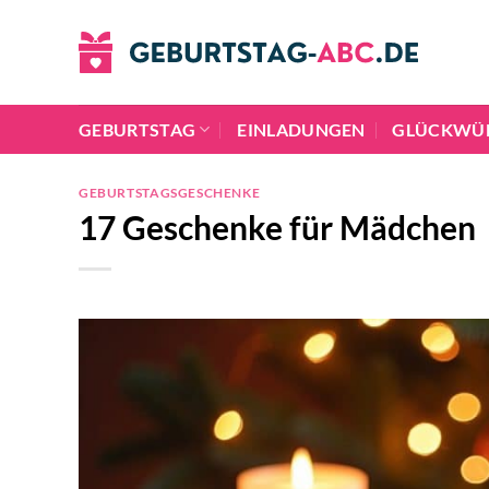
Zum
Inhalt
springen
GEBURTSTAG
EINLADUNGEN
GLÜCKWÜ
GEBURTSTAGSGESCHENKE
17 Geschenke für Mädchen