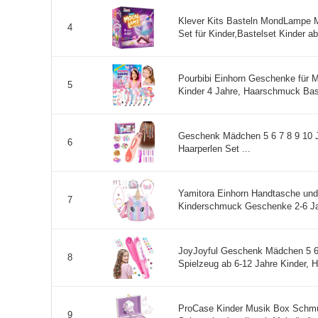
Klever Kits Basteln MondLampe 
4
Set für Kinder,Bastelset Kinder ab 
Pourbibi Einhorn Geschenke für 
5
Kinder 4 Jahre, Haarschmuck Bas
Geschenk Mädchen 5 6 7 8 9 10
6
Haarperlen Set ...
Yamitora Einhorn Handtasche un
7
Kinderschmuck Geschenke 2-6 Jah
JoyJoyful Geschenk Mädchen 5 6
8
Spielzeug ab 6-12 Jahre Kinder, Ha
ProCase Kinder Musik Box Schmuc
9