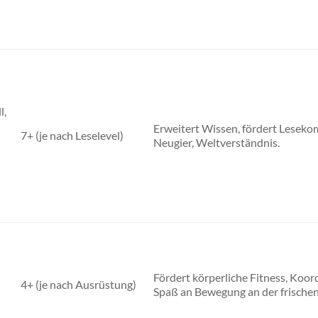
r
)
l,
Erweitert Wissen, fördert Leseko
7+ (je nach Leselevel)
Neugier, Weltverständnis.
-
Fördert körperliche Fitness, Koor
4+ (je nach Ausrüstung)
Spaß an Bewegung an der frischen