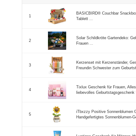
BASICBIRD® Couchbar Snackbox 
1
Tablett ...
Solar Schildkröte Gartendeko: G
2
Frauen ...
Kerzenset mit Kerzenständer, Ge
3
Freundin Schwester zum Geburtst
Tixlux Geschenk für Frauen, All
4
liebevolles Geburtstagsgeschenk f
iTbxzzy Positive Sonnenblumen G
5
Handgefertigtes Sonnenblumen-Ge