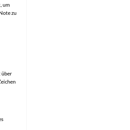
t, um
 Note zu
t über
 Zeichen
es