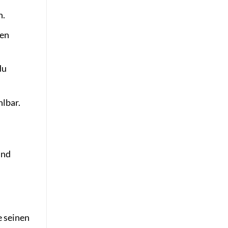
n.
gen
du
hlbar.
ind
e seinen