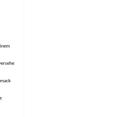
einem
 versehe
hmack
e