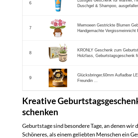
Lustiges Geschenk für Männer, H
6
Duschgel & Shampoo, ausgefalle
Mwmoeen Gestrickte Blumen Gebu
7
Handgemachte Vergissmeinnicht R
KRONLY Geschenk zum Geburtsta
8
Holzfass, Geburtstagsgeschenk fü
Glücksbringer,60mm Aufladbar L
9
Freundin ...
Kreative Geburtstagsgeschenk
schenken
Geburtstage sind besondere Tage, an denen wir d
Schöneres, als einem geliebten Menschen ein Ge