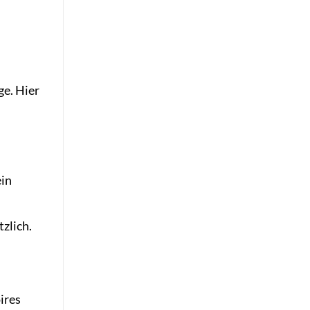
ge. Hier
ein
zlich.
ires