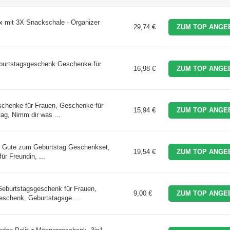
mit 3X Snackschale - Organizer
29,74 €
ZUM TOP ANGE
eburtstagsgeschenk Geschenke für
16,98 €
ZUM TOP ANGE
schenke für Frauen, Geschenke für
15,94 €
ZUM TOP ANGE
ag, Nimm dir was ...
es Gute zum Geburtstag Geschenkset,
19,54 €
ZUM TOP ANGE
ür Freundin, ...
eburtstagsgeschenk für Frauen,
9,00 €
ZUM TOP ANGE
schenk, Geburtstagsge ...