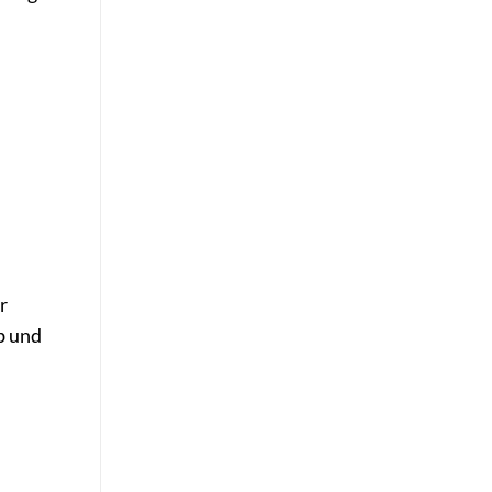
r
b und