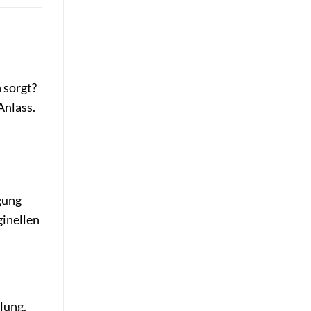
 sorgt?
Anlass.
gung
ginellen
lung.