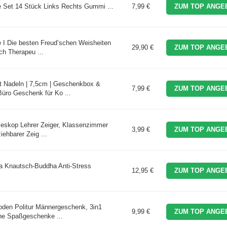
 Set 14 Stück Links Rechts Gummi ...
7,99 €
ZUM TOP ANGE
 I Die besten Freud’schen Weisheiten
29,90 €
ZUM TOP ANGE
ch Therapeu ...
Nadeln | 7,5cm | Geschenkbox &
7,99 €
ZUM TOP ANGE
Büro Geschenk für Ko ...
leskop Lehrer Zeiger, Klassenzimmer
3,99 €
ZUM TOP ANGE
iehbarer Zeig ...
nautsch-Buddha Anti-Stress
12,95 €
ZUM TOP ANGE
oden Politur Männergeschenk, 3in1
9,99 €
ZUM TOP ANGE
ne Spaßgeschenke ...