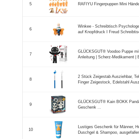
RAFIYU Fingerpuppen Mini Hände
5
Winkee - Schreibtisch Psychologe
6
auf Knopfdruck I Freud Schreibtis
GLÜCKSGUT® Voodoo Puppe mit 
7
Anleitung | Scherz-Medikament | 
2 Stück Zeigestab Ausziehbar, Te
8
Finger Zeigestock, Edelstahl Ausz
GLÜCKSGUT® Kain BOKK Panda K
9
Geschenk ...
Lustiges Geschenk für Männer, H
10
Duschgel & Shampoo, ausgefalle