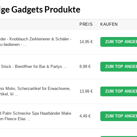
zige Gadgets Produkte
PREIS
KAUFEN
r - Knoblauch Zerkleinerer & Schäler -
14,95 €
ZUM TOP ANGE
 bedienen - ...
tück - Bieröffner für Bar & Partys ...
8,99 €
ZUM TOP ANGE
is Motiv, Scherzartikel für Erwachsene,
13,99 €
ZUM TOP ANGE
kel, kl ...
nd Palm Schnecke Spa Haarbänder Make
4,49 €
ZUM TOP ANGE
en Fleece Elas ...