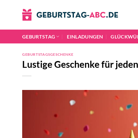
Zum
Inhalt
springen
GEBURTSTAG
EINLADUNGEN
GLÜCKWÜ
GEBURTSTAGSGESCHENKE
Lustige Geschenke für jeden