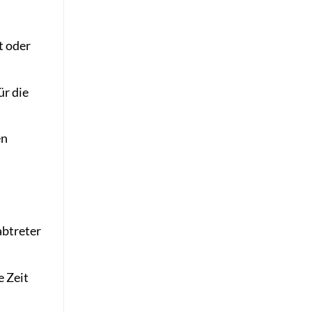
t oder
ür die
en
abtreter
e Zeit