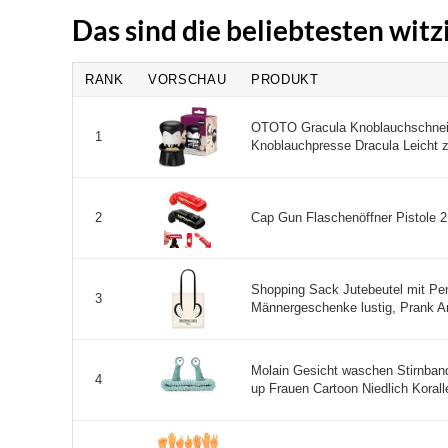
Das sind die beliebtesten wit
RANK
VORSCHAU
PRODUKT
OTOTO Gracula Knoblauchschneide
1
Knoblauchpresse Dracula Leicht zu
Cap Gun Flaschenöffner Pistole 2 S
2
Shopping Sack Jutebeutel mit Pen
3
Männergeschenke lustig, Prank Arti
Molain Gesicht waschen Stirnba
4
up Frauen Cartoon Niedlich Korall