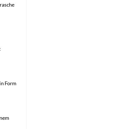
rasche
:
 in Form
einem