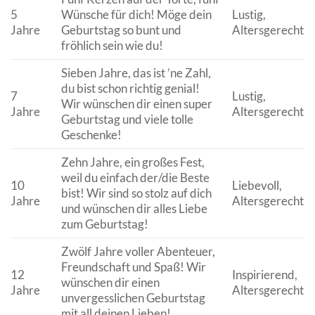
5
Wünsche für dich! Möge dein
Lustig,
Jahre
Geburtstag so bunt und
Altersgerecht
fröhlich sein wie du!
Sieben Jahre, das ist ’ne Zahl,
du bist schon richtig genial!
7
Lustig,
Wir wünschen dir einen super
Jahre
Altersgerecht
Geburtstag und viele tolle
Geschenke!
Zehn Jahre, ein großes Fest,
weil du einfach der/die Beste
10
Liebevoll,
bist! Wir sind so stolz auf dich
Jahre
Altersgerecht
und wünschen dir alles Liebe
zum Geburtstag!
Zwölf Jahre voller Abenteuer,
Freundschaft und Spaß! Wir
12
Inspirierend,
wünschen dir einen
Jahre
Altersgerecht
unvergesslichen Geburtstag
mit all deinen Lieben!