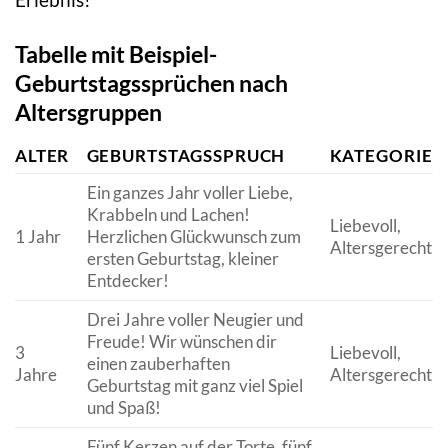
Tabelle mit Beispiel-
Geburtstagssprüchen nach
Altersgruppen
ALTER
GEBURTSTAGSSPRUCH
KATEGORIE
Ein ganzes Jahr voller Liebe,
Krabbeln und Lachen!
Liebevoll,
1 Jahr
Herzlichen Glückwunsch zum
Altersgerecht
ersten Geburtstag, kleiner
Entdecker!
Drei Jahre voller Neugier und
Freude! Wir wünschen dir
3
Liebevoll,
einen zauberhaften
Jahre
Altersgerecht
Geburtstag mit ganz viel Spiel
und Spaß!
Fünf Kerzen auf der Torte, fünf